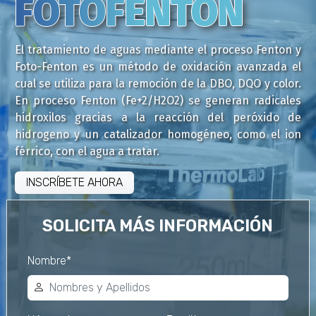
FOTOFENTON
FOTOFENTON
El tratamiento de aguas mediante el proceso Fenton y
Foto-Fenton es un método de oxidación avanzada el
cual se utiliza para la remoción de la DBO, DQO y color.
En proceso Fenton (Fe+2/H2O2) se generan radicales
hidroxilos gracias a la reacción del peróxido de
hidrogeno y un catalizador homogéneo, como el ion
férrico, con el agua a tratar.
INSCRÍBETE AHORA
SOLICITA MÁS INFORMACIÓN
Nombre*